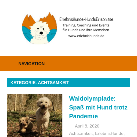
Zum
Inhalt
E
springen
–
H
Erziehung,
Coaching
NAVIGATION
und
Events
KATEGORIE: ACHTSAMKEIT
Waldolympiade:
Spaß mit Hund trotz
Pandemie
April 8, 2020
Achtsamkeit
,
ErlebnisHunde
Christiane2019
,