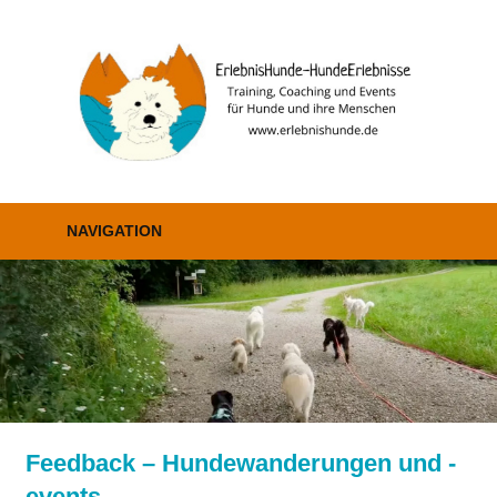
Zum
Inhalt
E
springen
–
H
Erziehung,
Coaching
NAVIGATION
und
Events
Feedback – Hundewanderungen und -
events