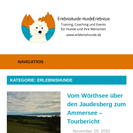
Zum
Inhalt
E
springen
–
H
Erziehung,
Coaching
NAVIGATION
und
Events
KATEGORIE: ERLEBNISHUNDE
Vom Wörthsee über
den Jaudesberg zum
Ammersee –
Tourbericht
November 29, 2020