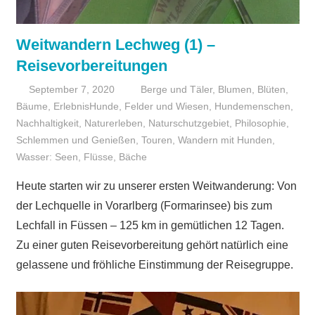
Weitwandern Lechweg (1) –
Reisevorbereitungen
September 7, 2020
Christiane2019
Berge und Täler
,
Blumen, Blüten,
Bäume
,
ErlebnisHunde
,
Felder und Wiesen
,
Hundemenschen
,
Nachhaltigkeit
,
Naturerleben
,
Naturschutzgebiet
,
Philosophie
,
Schlemmen und Genießen
,
Touren
,
Wandern mit Hunden
,
Wasser: Seen, Flüsse, Bäche
Heute starten wir zu unserer ersten Weitwanderung: Von
der Lechquelle in Vorarlberg (Formarinsee) bis zum
Lechfall in Füssen – 125 km in gemütlichen 12 Tagen.
Zu einer guten Reisevorbereitung gehört natürlich eine
gelassene und fröhliche Einstimmung der Reisegruppe.