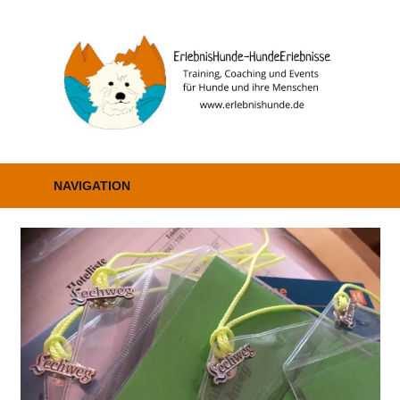
Zum
Inhalt
E
springen
–
H
Erziehung,
Coaching
NAVIGATION
und
Events