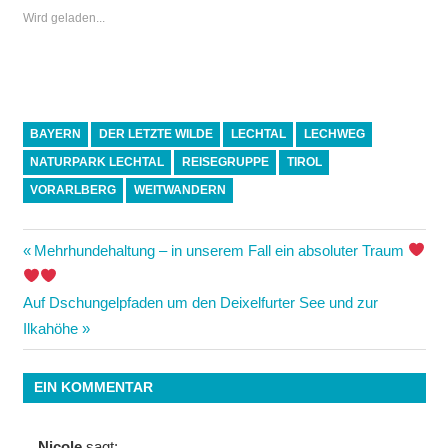
Wird geladen...
BAYERN
DER LETZTE WILDE
LECHTAL
LECHWEG
NATURPARK LECHTAL
REISEGRUPPE
TIROL
VORARLBERG
WEITWANDERN
Beitrags-
Vorheriger
Mehrhundehaltung – in unserem Fall ein absoluter Traum
Beitrag:
Navigation
Nächster
Auf Dschungelpfaden um den Deixelfurter See und zur
Beitrag:
Ilkahöhe
EIN KOMMENTAR
Nicole
sagt: