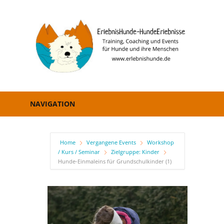
Zum
Inhalt
E
springen
–
H
Erziehung,
Coaching
NAVIGATION
und
Events
Home
Vergangene Events
Workshop
/ Kurs / Seminar
Zielgruppe: Kinder
Hunde-Einmaleins für Grundschulkinder (1)