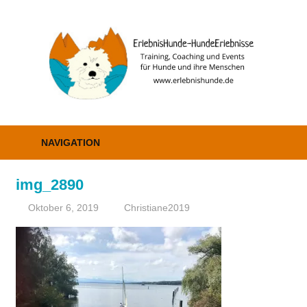
Zum
Inhalt
E
springen
–
H
Erziehung,
Coaching
NAVIGATION
und
Events
img_2890
Oktober 6, 2019
Christiane2019