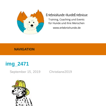
Zum
Inhalt
E
springen
–
H
Erziehung,
Coaching
NAVIGATION
und
Events
img_2471
September 15, 2019
Christiane2019