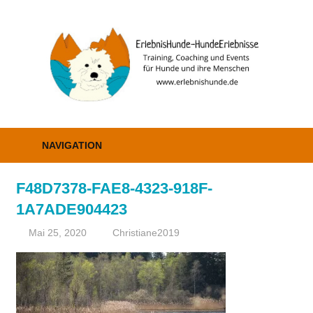
Zum
Inhalt
E
springen
–
H
Erziehung,
Coaching
NAVIGATION
und
Events
F48D7378-FAE8-4323-918F-
1A7ADE904423
Mai 25, 2020
Christiane2019