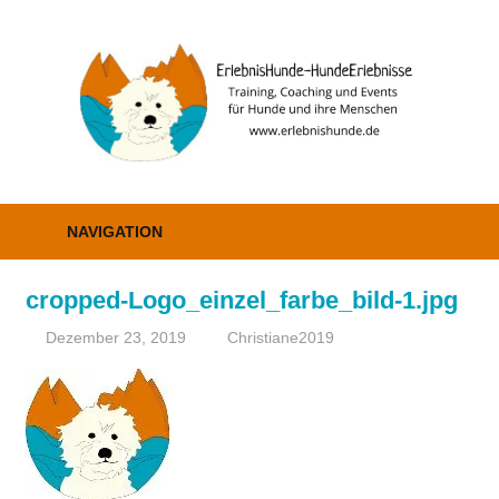
Zum
Inhalt
E
springen
–
H
Erziehung,
Coaching
NAVIGATION
und
Events
cropped-Logo_einzel_farbe_bild-1.jpg
Dezember 23, 2019
Christiane2019