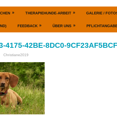
SCHEN
THERAPIEHUNDE-ARBEIT
GALERIE / FOTO
ND)
FEEDBACK
ÜBER UNS
PFLICHTANGAB
3-4175-42BE-8DC0-9CF23AF5BC
Christiane2019