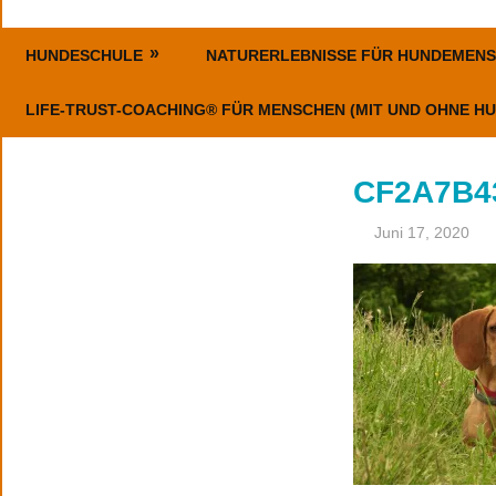
Erziehung,
ErlebnisHunde
Coaching
HUNDESCHULE
NATURERLEBNISSE FÜR HUNDEMEN
–
und
Events
LIFE-TRUST-COACHING® FÜR MENSCHEN (MIT UND OHNE HU
HundeErlebnisse
CF2A7B4
Juni 17, 2020