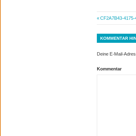
Beitrags-
Vorheriger
CF2A7B43-4175
Beitrag:
Navigatio
KOMMENTAR HI
Deine E-Mail-Adresse
Kommentar