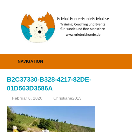
Zum
Inhalt
E
springen
–
H
Erziehung,
Coaching
NAVIGATION
und
Events
B2C37330-B328-4217-82DE-
01D563D3586A
Februar 8, 2020
Christiane2019