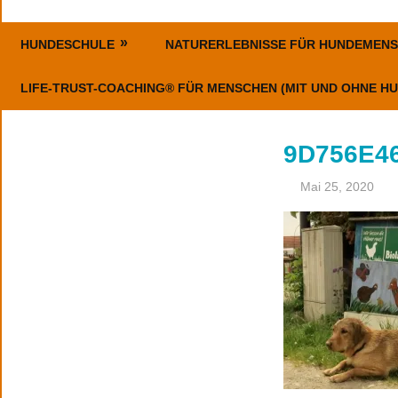
Erziehung,
ErlebnisHunde
Coaching
HUNDESCHULE
NATURERLEBNISSE FÜR HUNDEMEN
–
und
Events
LIFE-TRUST-COACHING® FÜR MENSCHEN (MIT UND OHNE HU
HundeErlebnisse
9D756E46
Mai 25, 2020