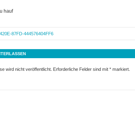
zu hauf
420E-87FD-444576404FF6
n
NTERLASSEN
 wird nicht veröffentlicht.
Erforderliche Felder sind mit
*
markiert.