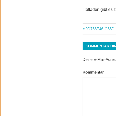
Hofläden gibt es 
Beitrags-
Vorheriger
9D756E46-C55D-
Beitrag:
Navigatio
KOMMENTAR HI
Deine E-Mail-Adresse
Kommentar