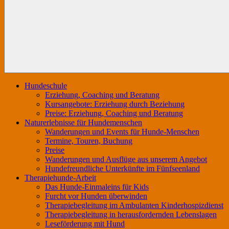
ErlebnisHunde
Erziehung,
–
Coaching
HundeErlebnisse
und
Events
Hundeschule
Erziehung, Coaching und Beratung
Kursangebote: Erziehung durch Beziehung
Preise: Erziehung, Coaching und Beratung
Naturerlebnisse für Hundemenschen
Wanderungen und Events für Hunde-Menschen
Termine, Touren, Buchung
Preise
Wanderungen und Ausflüge aus unserem Angebot
Hundefreundliche Unterkünfte im Fünfseenland
Therapiehunde-Arbeit
Das Hunde-Einmaleins für Kids
Furcht vor Hunden überwinden
Therapiebegleitung im Ambulanten Kinderhospizdienst
Therapiebegleitung in herausfordernden Lebenslagen
Leseförderung mit Hund