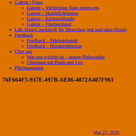
Galerie / Fotos
Galerie – Vierbeinige Stars unterwegs
Galerie – HundeErlebnisse
Galerie – ErlebnisHunde
Galerie – Fünfseenland
Life-Trust-Coaching® für Menschen (mit und ohne Hund)
Feedback
Feedback – Erlebnishunde
Feedback – Hundeerlebnisse
Über uns
Was uns wichtig ist – unsere Philosophie
Christiane mit Paula und Leo
Pflichtangaben
76F664F5-937E-497B-AE86-4872A407F961
Mai 25, 2020