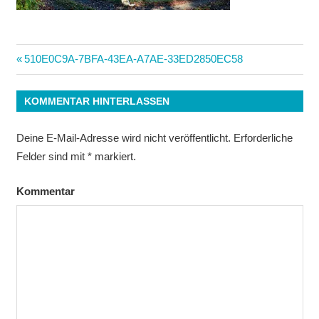
Beitrags-
Vorheriger
510E0C9A-7BFA-43EA-A7AE-33ED2850EC58
Beitrag:
Navigation
KOMMENTAR HINTERLASSEN
Deine E-Mail-Adresse wird nicht veröffentlicht.
Erforderliche
Felder sind mit
*
markiert.
Kommentar