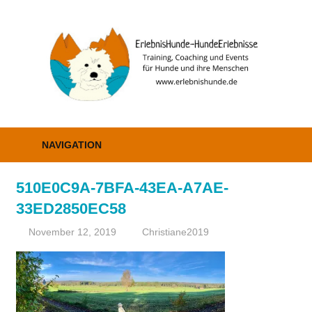
Zum
Inhalt
E
springen
–
H
Erziehung,
Coaching
NAVIGATION
und
Events
510E0C9A-7BFA-43EA-A7AE-
33ED2850EC58
November 12, 2019
Christiane2019