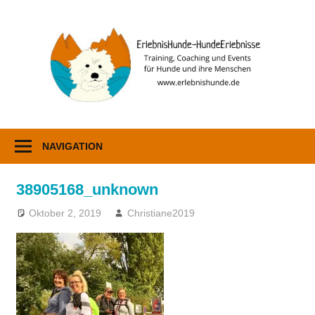
Zum
Inhalt
E
springen
–
H
Erziehung,
Coaching
NAVIGATION
und
Events
38905168_unknown
Oktober 2, 2019
Christiane2019