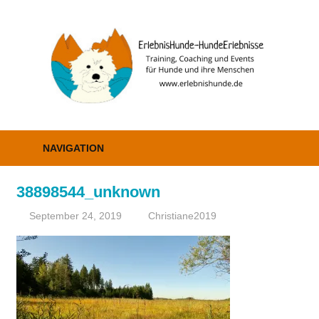
Zum
Inhalt
E
springen
–
H
Erziehung,
Coaching
NAVIGATION
und
Events
38898544_unknown
September 24, 2019
Christiane2019