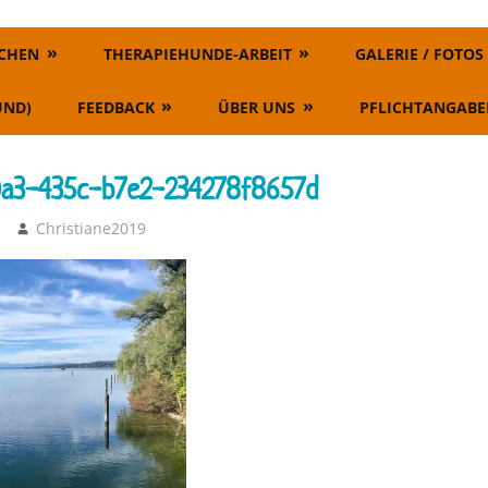
SCHEN
THERAPIEHUNDE-ARBEIT
GALERIE / FOTOS
UND)
FEEDBACK
ÜBER UNS
PFLICHTANGABE
a3-435c-b7e2-234278f8657d
Christiane2019