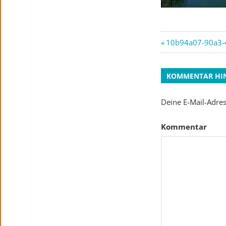
Beitrags-
Vorheriger
10b94a07-90a3-
Beitrag:
Navigati
KOMMENTAR HI
Deine E-Mail-Adress
Kommentar