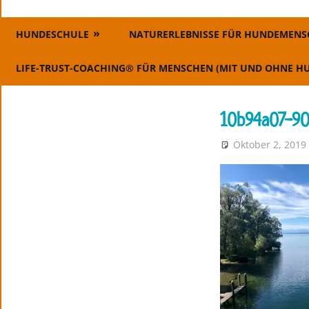
Erziehung,
ErlebnisHunde
Coaching
HUNDESCHULE
NATURERLEBNISSE FÜR HUNDEMEN
–
und
Events
LIFE-TRUST-COACHING® FÜR MENSCHEN (MIT UND OHNE H
HundeErlebnisse
10b94a07-90
Oktober 2, 2019