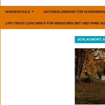
Erziehung,
ErlebnisHunde
Coaching
HUNDESCHULE
NATURERLEBNISSE FÜR HUNDEMEN
–
und
Events
LIFE-TRUST-COACHING® FÜR MENSCHEN (MIT UND OHNE HU
HundeErlebnisse
SCHLAGWORT: A